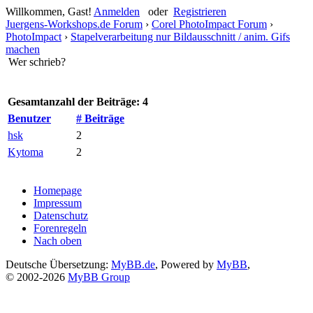
Willkommen, Gast!
Anmelden
oder
Registrieren
Juergens-Workshops.de Forum
›
Corel PhotoImpact Forum
›
PhotoImpact
›
Stapelverarbeitung nur Bildausschnitt / anim. Gifs
machen
Wer schrieb?
Gesamtanzahl der Beiträge: 4
Benutzer
# Beiträge
hsk
2
Kytoma
2
Homepage
Impressum
Datenschutz
Forenregeln
Nach oben
Deutsche Übersetzung:
MyBB.de
, Powered by
MyBB
,
© 2002-2026
MyBB Group