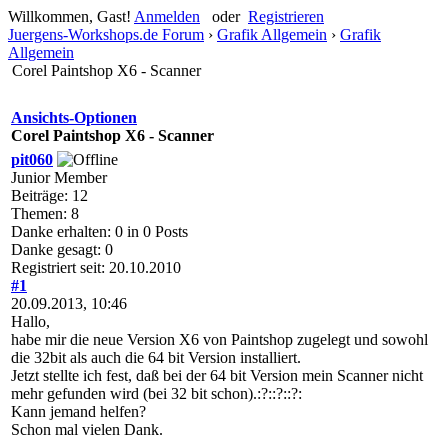
Willkommen, Gast!
Anmelden
oder
Registrieren
Juergens-Workshops.de Forum
›
Grafik Allgemein
›
Grafik
Allgemein
Corel Paintshop X6 - Scanner
Ansichts-Optionen
Corel Paintshop X6 - Scanner
pit060
Junior Member
Beiträge: 12
Themen: 8
Danke erhalten: 0 in 0 Posts
Danke gesagt: 0
Registriert seit: 20.10.2010
#1
20.09.2013, 10:46
Hallo,
habe mir die neue Version X6 von Paintshop zugelegt und sowohl
die 32bit als auch die 64 bit Version installiert.
Jetzt stellte ich fest, daß bei der 64 bit Version mein Scanner nicht
mehr gefunden wird (bei 32 bit schon).:?::?::?:
Kann jemand helfen?
Schon mal vielen Dank.