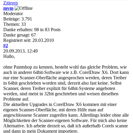
Zitieren
mvm
Moderator
Beiträge: 3.791
Themen: 33
Danke erhalten: 98 in 83 Posts
Danke gesagt: 67
Registriert seit: 20.03.2010
#2
20.09.2013, 12:49
Hallo,
ohne Paintshop zu kennen, besteht wohl das gleiche Problem, wie
auch in anderer 64bit-Software wie z.B. CorelDraw X6. Dort kann
nur eine Scanner-Oberfläche angesprochen werden, deren Treiber
in 64bit geschrieben worden sind, derzeit also fast keine. Selbst
Scanner, deren Treiber explizit für 64bit-Systeme angeboten
werden, sind meist in 32bit geschrieben und weisen dieselben
Probleme auf.
Die aktuellen Upgrades in CorelDraw X6 kommen mit einer
eigenen Scanner-Oberfläche, mit deren Hilfe man auf
angeschlossene Scanner zugreifen kann. Allerdings leider ohne alle
Möglichkeiten der Scanner-eigenen Software. Für mich also keine
Alternative. Ich arbeite derzeit so, daß ich außerhalb Corels scanne
und dann in mein Dokument importiere.