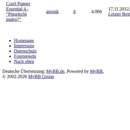
Corel Painter
Essential 4 -
17.11.2012,
anorak
4
4.066
"Pinselecht
Letzter Bei
malen?"
Homepage
Impressum
Datenschutz
Forenregeln
Nach oben
Deutsche Übersetzung:
MyBB.de
, Powered by
MyBB
,
© 2002-2026
MyBB Group