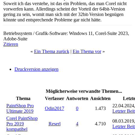
Soweit ich das verstehe, ist das ein Problem, das man Corel nicht
vorwerfen kann. Allerdings scheint der Vorteil der 64bit-Version
gering zu sein, womit man sich mit der 32bit-Version begnügen
könnte und entsprechende Probleme gar nicht hätte.
Betriebssystem / Grafik-Software: Windows 11, Corel-Suite 2023,
Adobe-Suite
Zitieren
«
Ein Thema zurück
|
Ein Thema vor
»
Druckversion anzeigen
Möglicherweise verwandte Themen...
Thema
Verfasser
Antworten
Ansichten
Letzt
PaintShop Pro
22.04.2024
Odin2017
0
1.473
Ultimate 2019
Letzter Bei
Corel PaintShop
08.03.2019
Pro 2019
Reserl
4
4.710
Letzter Bei
kompatibel