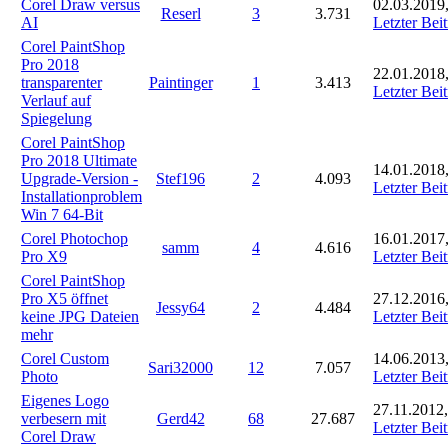
Corel Draw versus
02.03.2019
Reserl
3
3.731
AI
Letzter Bei
Corel PaintShop
Pro 2018
22.01.2018
transparenter
Paintinger
1
3.413
Letzter Bei
Verlauf auf
Spiegelung
Corel PaintShop
Pro 2018 Ultimate
14.01.2018
Upgrade-Version -
Stef196
2
4.093
Letzter Bei
Installationproblem
Win 7 64-Bit
Corel Photochop
16.01.2017,
samm
4
4.616
Pro X9
Letzter Bei
Corel PaintShop
Pro X5 öffnet
27.12.2016
Jessy64
2
4.484
keine JPG Dateien
Letzter Bei
mehr
Corel Custom
14.06.2013
Sari32000
12
7.057
Photo
Letzter Bei
Eigenes Logo
27.11.2012,
verbesern mit
Gerd42
68
27.687
Letzter Bei
Corel Draw