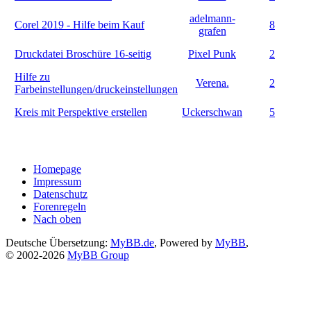
adelmann-
Corel 2019 - Hilfe beim Kauf
8
grafen
Druckdatei Broschüre 16-seitig
Pixel Punk
2
Hilfe zu
Verena.
2
Farbeinstellungen/druckeinstellungen
Kreis mit Perspektive erstellen
Uckerschwan
5
Homepage
Impressum
Datenschutz
Forenregeln
Nach oben
Deutsche Übersetzung:
MyBB.de
, Powered by
MyBB
,
© 2002-2026
MyBB Group