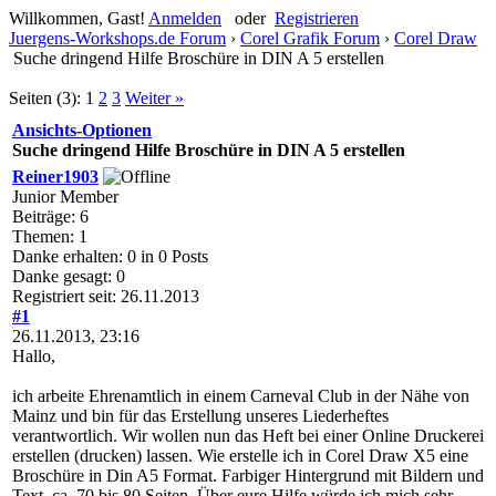
Willkommen, Gast!
Anmelden
oder
Registrieren
Juergens-Workshops.de Forum
›
Corel Grafik Forum
›
Corel Draw
Suche dringend Hilfe Broschüre in DIN A 5 erstellen
Seiten (3):
1
2
3
Weiter »
Ansichts-Optionen
Suche dringend Hilfe Broschüre in DIN A 5 erstellen
Reiner1903
Junior Member
Beiträge: 6
Themen: 1
Danke erhalten: 0 in 0 Posts
Danke gesagt: 0
Registriert seit: 26.11.2013
#1
26.11.2013, 23:16
Hallo,
ich arbeite Ehrenamtlich in einem Carneval Club in der Nähe von
Mainz und bin für das Erstellung unseres Liederheftes
verantwortlich. Wir wollen nun das Heft bei einer Online Druckerei
erstellen (drucken) lassen. Wie erstelle ich in Corel Draw X5 eine
Broschüre in Din A5 Format. Farbiger Hintergrund mit Bildern und
Text, ca. 70 bis 80 Seiten. Über eure Hilfe würde ich mich sehr