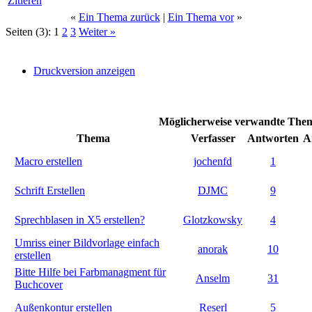
Zitieren
«
Ein Thema zurück
|
Ein Thema vor
»
Seiten (3):
1
2
3
Weiter »
Druckversion anzeigen
Möglicherweise verwandte Them
Thema
Verfasser
Antworten
A
Macro erstellen
jochenfd
1
Schrift Erstellen
DJMC
9
Sprechblasen in X5 erstellen?
Glotzkowsky
4
Umriss einer Bildvorlage einfach
anorak
10
erstellen
Bitte Hilfe bei Farbmanagment für
Anselm
31
Buchcover
Außenkontur erstellen
Reserl
5