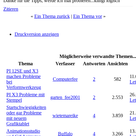
Danke für die Tipps, werde ich mal probieren...klingt logisch
Zitieren
«
Ein Thema zurück
|
Ein Thema vor
»
Druckversion anzeigen
Möglicherweise verwandte Themen..
Thema
Verfasser
Antworten
Ansichten
PI 12SE und X3
machen Probleme
11.
Computerfee
2
582
bei
Let
Verformwerkzeug
PI X3 Probleme mit
26.
garten_fee2001
2
2.553
Stempel
Let
Startschwiegigkeiten
oder gar Probleme
21.
wietemareike
4
3.859
mit neuem
Let
Grafiktablet
Animationsstudio
13.
Buffalo
4
3.266