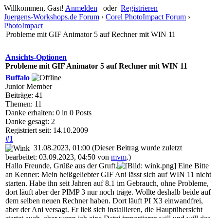
Willkommen, Gast!
Anmelden
oder
Registrieren
Juergens-Workshops.de Forum
›
Corel PhotoImpact Forum
›
PhotoImpact
Probleme mit GIF Animator 5 auf Rechner mit WIN 11
Ansichts-Optionen
Probleme mit GIF Animator 5 auf Rechner mit WIN 11
Buffalo
Junior Member
Beiträge: 41
Themen: 11
Danke erhalten: 0 in 0 Posts
Danke gesagt: 2
Registriert seit: 14.10.2009
#1
31.08.2023, 01:00
(Dieser Beitrag wurde zuletzt
bearbeitet: 03.09.2023, 04:50 von
mvm
.)
Hallo Freunde, Grüße aus der Gruft.
Eine Bitte
an Kenner: Mein heißgeliebter GIF Ani lässt sich auf WIN 11 nicht
starten. Habe ihn seit Jahren auf 8.1 im Gebrauch, ohne Probleme,
dort läuft aber der PIMP 3 nur noch träge. Wollte deshalb beide auf
dem selben neuen Rechner haben. Dort läuft PI X3 einwandfrei,
aber der Ani versagt. Er ließ sich installieren, die Hauptübersicht