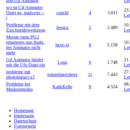
und Gif Animator
Let
wo ist Gif Animator
23.
Datei ga_main.exe :-
conchi
4
3.011
Let
(
Probleme mit dem
10.
Jessica
2
2.489
Zuschneidewerkzeug
Let
Musste mein PI12
reparieren nun funkt.
10.
hexe-xl
8
5.158
der Animator nicht
Let
mehr
Gif Animator bindet
21.
Lona
0
1.748
mir die Ufo Datei ein
Let
probleme mit
27.
xstupsbaerchenx
11
7.443
photoimpact x3
Let
Probleme bei
08.
KalleKelle
8
4.524
Maskenmodus
Let
Homepage
Impressum
Datenschutz
Forenregeln