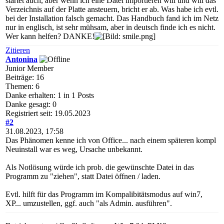
startet auch, aber wenn ich eine Datei importieren will und will das
Verzeichnis auf der Platte ansteuern, bricht er ab. Was habe ich evtl.
bei der Installation falsch gemacht. Das Handbuch fand ich im Netz
nur in englisch, ist sehr mühsam, aber in deutsch finde ich es nicht.
Wer kann helfen? DANKE!
Zitieren
Antonina
Junior Member
Beiträge: 16
Themen: 6
Danke erhalten: 1 in 1 Posts
Danke gesagt: 0
Registriert seit: 19.05.2023
#2
31.08.2023, 17:58
Das Phänomen kenne ich von Office... nach einem späteren kompl
Neuinstall war es weg, Ursache unbekannt.
Als Notlösung würde ich prob. die gewünschte Datei in das
Programm zu "ziehen", statt Datei öffnen / laden.
Evtl. hilft für das Programm im Kompalibitätsmodus auf win7,
XP... umzustellen, ggf. auch "als Admin. ausführen".