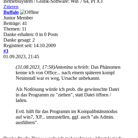
Betriebssystem / Grafik-Software: Win 7 64, PI X3
Zitieren
Buffalo
Junior Member
Beiträge: 41
Themen: 11
Danke erhalten: 0 in 0 Posts
Danke gesagt: 2
Registriert seit: 14.10.2009
#3
01.09.2023, 21:45
(31.08.2023, 17:58)
Antonina schrieb:
Das Phänomen
kenne ich von Office... nach einem späteren kompl
Neuinstall war es weg, Ursache unbekannt.
Als Notlösung würde ich prob. die gewünschte Datei
in das Programm zu "ziehen", statt Datei öffnen /
laden.
Evtl. hilft für das Programm im Kompalibitätsmodus
auf win7, XP... umzustellen, ggf. auch "als Admin.
ausführen".