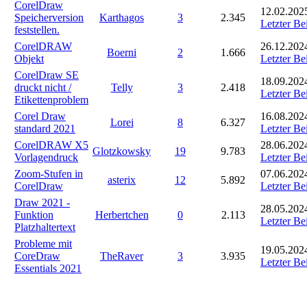
CorelDraw
12.02.202
Speicherversion
Karthagos
3
2.345
Letzter Be
feststellen.
CorelDRAW
26.12.2024
Boerni
2
1.666
Objekt
Letzter Be
CorelDraw SE
18.09.202
druckt nicht /
Telly
3
2.418
Letzter Be
Etikettenproblem
Corel Draw
16.08.202
Lorei
8
6.327
standard 2021
Letzter Be
CorelDRAW X5
28.06.202
Glotzkowsky
19
9.783
Vorlagendruck
Letzter Be
Zoom-Stufen in
07.06.202
asterix
12
5.892
CorelDraw
Letzter Be
Draw 2021 -
28.05.202
Funktion
Herbertchen
0
2.113
Letzter Be
Platzhaltertext
Probleme mit
19.05.202
CoreDraw
TheRaver
3
3.935
Letzter Be
Essentials 2021