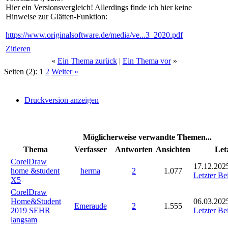
Hier ein Versionsvergleich! Allerdings finde ich hier keine
Hinweise zur Glätten-Funktion:
https://www.originalsoftware.de/media/ve...3_2020.pdf
Zitieren
«
Ein Thema zurück
|
Ein Thema vor
»
Seiten (2):
1
2
Weiter »
Druckversion anzeigen
Möglicherweise verwandte Themen...
Thema
Verfasser
Antworten
Ansichten
Let
CorelDraw
17.12.202
home &student
herma
2
1.077
Letzter Be
X5
CorelDraw
Home&Student
06.03.202
Emeraude
2
1.555
2019 SEHR
Letzter Be
langsam