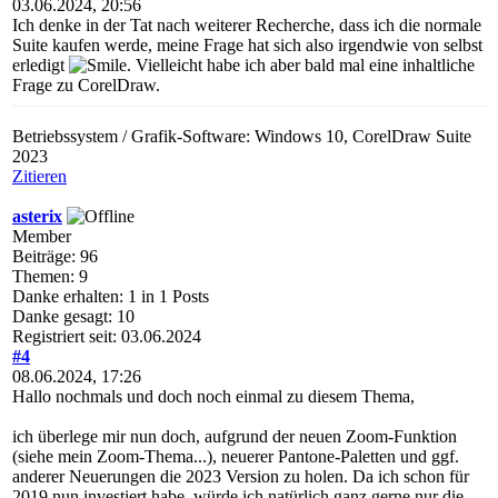
03.06.2024, 20:56
Ich denke in der Tat nach weiterer Recherche, dass ich die normale
Suite kaufen werde, meine Frage hat sich also irgendwie von selbst
erledigt
. Vielleicht habe ich aber bald mal eine inhaltliche
Frage zu CorelDraw.
Betriebssystem / Grafik-Software: Windows 10, CorelDraw Suite
2023
Zitieren
asterix
Member
Beiträge: 96
Themen: 9
Danke erhalten: 1 in 1 Posts
Danke gesagt: 10
Registriert seit: 03.06.2024
#4
08.06.2024, 17:26
Hallo nochmals und doch noch einmal zu diesem Thema,
ich überlege mir nun doch, aufgrund der neuen Zoom-Funktion
(siehe mein Zoom-Thema...), neuerer Pantone-Paletten und ggf.
anderer Neuerungen die 2023 Version zu holen. Da ich schon für
2019 nun investiert habe, würde ich natürlich ganz gerne nur die