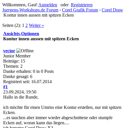
Willkommen, Gast!
Anmelden
oder
Registrieren
Juergens-Workshops.de Forum
›
Corel Grafik Forum
›
Corel Draw
Kontur innen aussen mit spitzen Ecken
Seiten (2):
1
2
Weiter »
Ansichts-Optionen
Kontur innen aussen mit spitzen Ecken
vector
Junior Member
Beiträge: 15
Themen: 2
Danke erhalten: 0 in 0 Posts
Danke gesagt: 6
Registriert seit: 16.07.2014
#1
23.09.2024, 19:50
Hallo in die Runde,
ich möchte für einen Umriss eine Kontur erstellen, nur mit spitzen
Ecken.
...es tauchen aber immer wieder abgeschnittene oder stumpfe
Ecken auf, woran kann das liegen....
ich benutze Corel Draw X3....