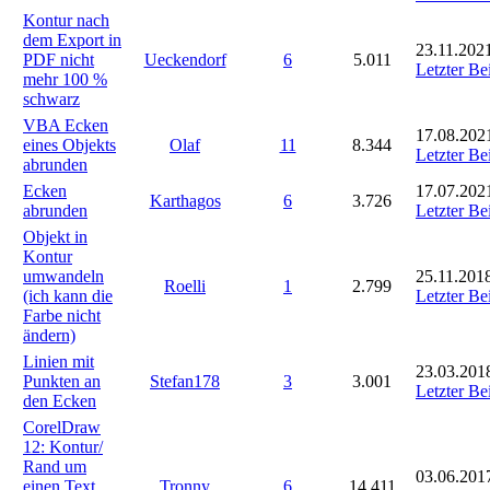
Kontur nach
dem Export in
23.11.2021
PDF nicht
Ueckendorf
6
5.011
Letzter Be
mehr 100 %
schwarz
VBA Ecken
17.08.202
eines Objekts
Olaf
11
8.344
Letzter Be
abrunden
Ecken
17.07.202
Karthagos
6
3.726
abrunden
Letzter Be
Objekt in
Kontur
umwandeln
25.11.2018
Roelli
1
2.799
(ich kann die
Letzter Be
Farbe nicht
ändern)
Linien mit
23.03.201
Punkten an
Stefan178
3
3.001
Letzter Be
den Ecken
CorelDraw
12: Kontur/
Rand um
03.06.201
einen Text
Tronny
6
14.411