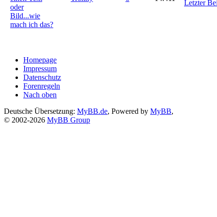
Letzter Be
oder
Bild...wie
mach ich das?
Homepage
Impressum
Datenschutz
Forenregeln
Nach oben
Deutsche Übersetzung:
MyBB.de
, Powered by
MyBB
,
© 2002-2026
MyBB Group