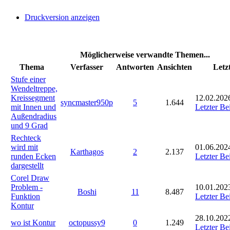
Druckversion anzeigen
Möglicherweise verwandte Themen...
Thema
Verfasser
Antworten
Ansichten
Letz
Stufe einer
Wendeltreppe,
Kreissegment
12.02.2026
syncmaster950p
5
1.644
mit Innen und
Letzter Be
Außendradius
und 9 Grad
Rechteck
wird mit
01.06.202
Karthagos
2
2.137
runden Ecken
Letzter Be
dargestellt
Corel Draw
Problem -
10.01.202
Boshi
11
8.487
Funktion
Letzter Be
Kontur
28.10.2022
wo ist Kontur
octopussy9
0
1.249
Letzter Be