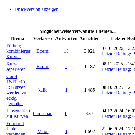
Druckversion anzeigen
Möglicherweise verwandte Themen...
Thema
Verfasser
Antworten
Ansichten
Letzter Bei
Füllung
07.01.2026, 12:2
kombinierter
Boerni
18
3.821
Letzter Beitrag
:
B
Kurven
Kurven
08.11.2025, 21:4
Boerni
2
1.187
separieren
Letzter Beitrag
:
B
Corel
16/FineCut
8: Kurven
08.10.2025, 12:1
kalle
1
1.485
werden zu
Letzter Beitrag
:
B
eckig
geplottet
Linseneffekt
04.12.2024, 16:0
Godschan
0
987
auf Kurven
Letzter Beitrag
:
G
Form mit
Linien
21.06.2024, 17:1
Maxit
1
1.692
verbinden
Letzter Beitrag
:
n