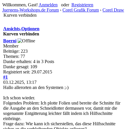
Willkommen, Gast!
Anmelden
oder
Registrieren
Juergens-Workshops.de Forum
›
Corel Grafik Forum
›
Corel Draw
Kurven verbinden
Ansichts-Optionen
Kurven verbinden
Boerni
Member
Beiträge: 223
Themen: 77
Danke erhalten: 4 in 3 Posts
Danke gesagt: 109
Registriert seit: 29.07.2015
#1
03.12.2025, 13:17
Hallo allerorten an den Systemen ;-)
Ich schon wieder.
Folgendes Problem: Ich plotte Folien und bereite die Schnitte für
die Ausgabe an den Schneidlotter dermassen vor, damit mir die
sogenannte Entgitterung leichter fällt indem ich Hilfsschnitte
einbringe.
Frage dazu: Wie kann ich sicherstellen, das diese Hilfsschnitte
sicher an die verbleibenden Objekte anliegen?