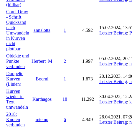
(füllbar)
Corel Draw
- Schrift
Quicksand
nach
15.02.2024, 13:5
annalotta
1
4.592
Umwandeln
Letzter Beitrag
:
P
in Kurven
nicht
plottbar
Objekte und
05.02.2024, 20:1
Punkte
Herbert_M
2
1.997
Letzter Beitrag
:
n
verbinden
Doppelte
20.12.2023, 14:0
Kurven
Boerni
1
1.673
Letzter Beitrag
:
n
(Linien)
Kurven
wieder in
30.04.2022, 12:2
Karthagos
18
11.292
Text
Letzter Beitrag
:
k
umwandeln
2018:
26.04.2021, 07:2
Knoten
mtemp
6
4.949
Letzter Beitrag
:
n
verbinden