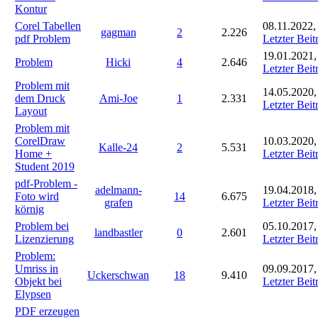
Kontur
Corel Tabellen
08.11.2022,
gagman
2
2.226
pdf Problem
Letzter Beit
19.01.2021,
Problem
Hicki
4
2.646
Letzter Beit
Problem mit
14.05.2020,
dem Druck
Ami-Joe
1
2.331
Letzter Beit
Layout
Problem mit
CorelDraw
10.03.2020,
Kalle-24
2
5.531
Home +
Letzter Beit
Student 2019
pdf-Problem -
adelmann-
19.04.2018,
Foto wird
14
6.675
grafen
Letzter Beit
körnig
Problem bei
05.10.2017,
landbastler
0
2.601
Lizenzierung
Letzter Beit
Problem:
Umriss in
09.09.2017,
Uckerschwan
18
9.410
Objekt bei
Letzter Beit
Elypsen
PDF erzeugen