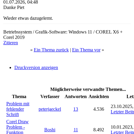
01.07.2026, 04:48
Danke Piet
Wieder etwas dazugelernt.
Betriebssystem / Grafik-Software: Windows 11 / COREL X6 +
Corel 2019
Zitieren
«
Ein Thema zurück
|
Ein Thema vor
»
Druckversion anzeigen
Möglicherweise verwandte Themen...
Thema
Verfasser
Antworten
Ansichten
Let
Problem mit
23.10.2025,
fehlender
peterjaeckel
13
4.536
Letzter Beit
Schrift
Corel Draw
Problem -
10.01.2023,
Boshi
11
8.492
Funktion
Letzter Beit