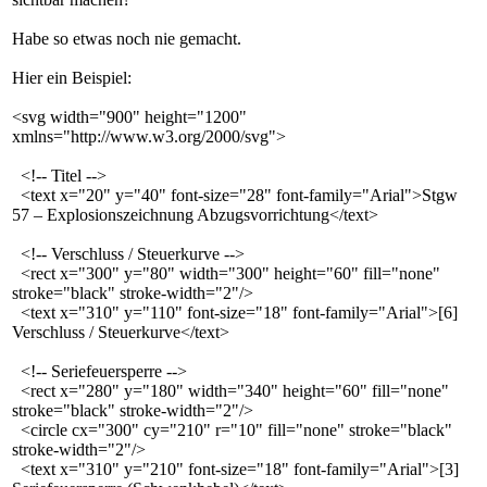
Habe so etwas noch nie gemacht.
Hier ein Beispiel:
<svg width="900" height="1200"
xmlns="http://www.w3.org/2000/svg">
<!-- Titel -->
<text x="20" y="40" font-size="28" font-family="Arial">Stgw
57 – Explosionszeichnung Abzugsvorrichtung</text>
<!-- Verschluss / Steuerkurve -->
<rect x="300" y="80" width="300" height="60" fill="none"
stroke="black" stroke-width="2"/>
<text x="310" y="110" font-size="18" font-family="Arial">[6]
Verschluss / Steuerkurve</text>
<!-- Seriefeuersperre -->
<rect x="280" y="180" width="340" height="60" fill="none"
stroke="black" stroke-width="2"/>
<circle cx="300" cy="210" r="10" fill="none" stroke="black"
stroke-width="2"/>
<text x="310" y="210" font-size="18" font-family="Arial">[3]