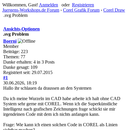
Willkommen, Gast!
Anmelden
oder
Registrieren
Juergens-Workshops.de Forum
›
Corel Grafik Forum
›
Corel Draw
.svg Problem
Ansichts-Optionen
.svg Problem
Boerni
Member
Beiträge: 223
Themen: 77
Danke erhalten: 4 in 3 Posts
Danke gesagt: 109
Registriert seit: 29.07.2015
#1
30.06.2026, 18:19
Hallo ihr schlauen da draussen an den Systemen
Da ich meine Wurzeln im CAD habe arbeite ich halt ohne CAD
System sehr gerne mit COREL. Wenn ich die Superkünstliche
Intelligenz nach grafischen Zeichnungen frage schickt sie mir
irgendeinen Code mit dem ich nichts anfangen kann.
Frage: Wie kann ich einen solchen Code in COREL als Linien
sichtbar machen?