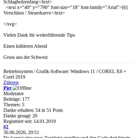
Schlagbolzenfang</text>
<text x="40" y="790" font-size="18" font-family="Arial">[6]
Verschluss / Steuerkurve</text>
</svg>
Vielen Dank für weiterführende Tips
Einen kühleren Abend
Gruss aus der Schweiz
Betriebssystem / Grafik-Software: Windows 11 / COREL X6 +
Corel 2019
Zitieren
Piet
Moderator
Beiträge: 177
Themen: 5
Danke erhalten: 54 in 51 Posts
Danke gesagt: 20
Registriert seit: 14.01.2019
#2
30.06.2026, 20:51
Du kannst eine neue Textdatei erstellen und den Code dort hinein