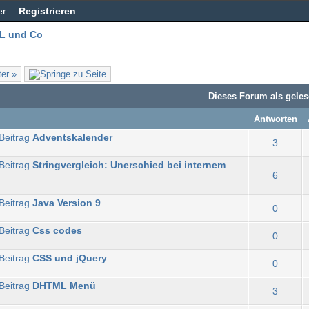
er
Registrieren
L und Co
er »
Dieses Forum als gele
Antworten
Adventskalender
3
Stringvergleich: Unerschied bei internem
6
Java Version 9
0
Css codes
0
CSS und jQuery
0
DHTML Menü
3