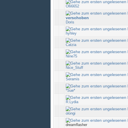
Olli6652
verschoben
Doris
hyhley
Catzia
Nine75
Nice_Stuff
Seramis
*Sue*
R.Lydia
olongi
dreamflasher