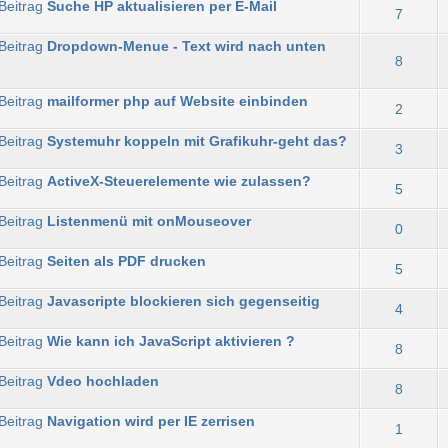
Suche HP aktualisieren per E-Mail
7
Dropdown-Menue - Text wird nach unten
8
mailformer php auf Website einbinden
2
Systemuhr koppeln mit Grafikuhr-geht das?
3
ActiveX-Steuerelemente wie zulassen?
5
Listenmenü mit onMouseover
0
Seiten als PDF drucken
5
Javascripte blockieren sich gegenseitig
4
Wie kann ich JavaScript aktivieren ?
8
Vdeo hochladen
8
Navigation wird per IE zerrisen
1