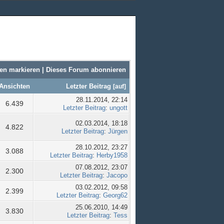
sen markieren
|
Dieses Forum abonnieren
Ansichten
Letzter Beitrag
[
auf
]
28.11.2014, 22:14
6.439
Letzter Beitrag
:
ungott
02.03.2014, 18:18
4.822
Letzter Beitrag
:
Jürgen
28.10.2012, 23:27
3.088
Letzter Beitrag
:
Herby1958
07.08.2012, 23:07
2.300
Letzter Beitrag
:
Jacopo
03.02.2012, 09:58
2.399
Letzter Beitrag
:
Georg62
25.06.2010, 14:49
3.830
Letzter Beitrag
:
Tess