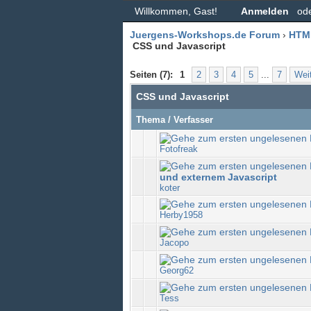
Willkommen, Gast!
Anmelden
od
Juergens-Workshops.de Forum
›
HTM
CSS und Javascript
Seiten (7):
1
2
3
4
5
...
7
Weit
CSS und Javascript
Thema
/
Verfasser
Fotofreak
und externem Javascript
koter
Herby1958
Jacopo
Georg62
Tess