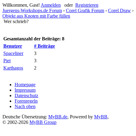
Willkommen, Gast!
Anmelden
oder
Registrieren
Juergens-Workshops.de Forum
›
Corel Grafik Forum
›
Corel Draw
›
Objekt aus Knoten mit Farbe füllen
Wer schrieb?
Gesamtanzahl der Beiträge: 8
Benutzer
# Beiträge
Spaceliner
3
Piet
3
Karthagos
2
Homepage
Impressum
Datenschutz
Forenregeln
Nach oben
Deutsche Übersetzung:
MyBB.de
, Powered by
MyBB
,
© 2002-2026
MyBB Group