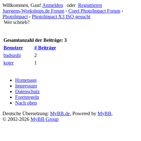
Willkommen, Gast!
Anmelden
oder
Registrieren
Juergens-Workshops.de Forum
›
Corel PhotoImpact Forum
›
PhotoImpact
›
PhotoImpact X3 ISO gesucht
Wer schrieb?
Gesamtanzahl der Beiträge: 3
Benutzer
# Beiträge
badsushi
2
koter
1
Homepage
Impressum
Datenschutz
Forenregeln
Nach oben
Deutsche Übersetzung:
MyBB.de
, Powered by
MyBB
,
© 2002-2026
MyBB Group