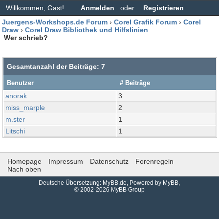
Willkommen, Gast!
Anmelden
oder
Registrieren
Juergens-Workshops.de Forum
›
Corel Grafik Forum
›
Corel
Draw
›
Corel Draw Bibliothek und Hilfslinien
Wer schrieb?
Gesamtanzahl der Beiträge: 7
Benutzer
# Beiträge
anorak
3
miss_marple
2
m.ster
1
Litschi
1
Homepage
Impressum
Datenschutz
Forenregeln
Nach oben
Deutsche Übersetzung:
MyBB.de
, Powered by
MyBB
,
© 2002-2026
MyBB Group