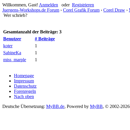
Willkommen, Gast!
Anmelden
oder
Registrieren
Juergens-Workshops.de Forum
›
Corel Grafik Forum
›
Corel Draw
›
Wer schrieb?
Gesamtanzahl der Beiträge: 3
Benutzer
# Beiträge
koter
1
SabineKa
1
miss_marple
1
Homepage
Impressum
Datenschutz
Forenregeln
Nach oben
Deutsche Übersetzung:
MyBB.de
, Powered by
MyBB
,
© 2002-202