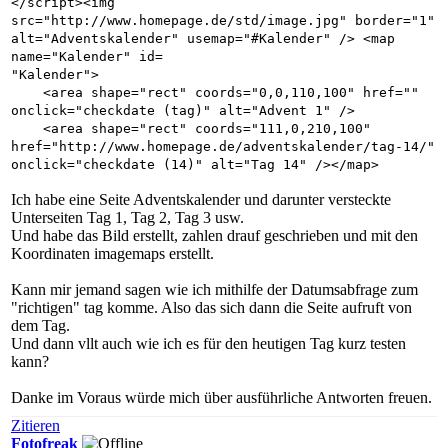
</script><img
src="http://www.homepage.de/std/image.jpg" border="1"
alt="Adventskalender" usemap="#Kalender" /> <map
name="Kalender" id=
"Kalender">
<area shape="rect" coords="0,0,110,100" href=""
onclick="checkdate (tag)" alt="Advent 1" />
<area shape="rect" coords="111,0,210,100"
href="http://www.homepage.de/adventskalender/tag-14/"
onclick="checkdate (14)" alt="Tag 14" /></map>
Ich habe eine Seite Adventskalender und darunter versteckte
Unterseiten Tag 1, Tag 2, Tag 3 usw.
Und habe das Bild erstellt, zahlen drauf geschrieben und mit den
Koordinaten imagemaps erstellt.
Kann mir jemand sagen wie ich mithilfe der Datumsabfrage zum
"richtigen" tag komme. Also das sich dann die Seite aufruft von
dem Tag.
Und dann vllt auch wie ich es für den heutigen Tag kurz testen
kann?
Danke im Voraus würde mich über ausführliche Antworten freuen.
Zitieren
Fotofreak