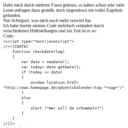
Habe mich durch mehrere Foren gelesen, es haben schon sehr viele
Leute anfragen dazu gestellt, doch nirgendswo ein volles Ergebnis
gefunden.
Nur Schnipsel, was mich noch mehr verwirrt hat.
Ich habe bereits meinen Code mehrfach verändert durch
verschiedenen Hilfestellungen und zur Zeit ist er so:
Code:
<script type="text/javascript">
//<![CDATA[
function checkdate(tag)
{
var date = newDate();
var today= date.getDate();
if (today == date)
{
window.location.href=
"http://www.homepage.de/adventskalender/tag-"+tag+"/"
}
else
{
alert ("Wer will da schummeln?")
}
}
//]]>