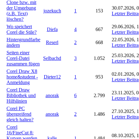
Clone bzw. mit
der Umgebung
30.07.2026, 
jozekuch
1
153
(z.B. Text)
Letzter Beitra
löschen?
Wo speichert
29.06.2026, 
Diefa
4
667
Corel die Stile?
Letzter Beitra
Hintergrundfarbe
22.05.2026, 
Reserl
2
668
ändern
Letzter Beitra
Seiten einer
25.03.2026, 
Corel-Datei
Selbachd
3
1.052
Letzter Beitra
zusammen fügen
Corel Draw X8
02.01.2026, 
home&student -
Dieter12
1
953
Letzter Beitra
Anmeldung
Corel Draw
23.11.2025, 0
Bibliothek und
anorak
6
2.799
Letzter Beitra
Hilfslinien
Corel PC
27.10.2025, 
übergreifend
anorak
2
1.486
Letzter Beitra
gleich halten?
Corel
16/FineCut 8:
08.10.2025, 
Kurven werden
kalle
1
1.484