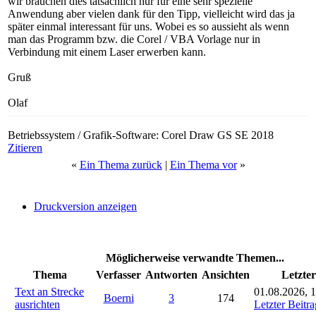
wir brauchen dies tatsächlich nur für eine sehr spezielle
Anwendung aber vielen dank für den Tipp, vielleicht wird das ja
später einmal interessant für uns. Wobei es so aussieht als wenn
man das Programm bzw. die Corel / VBA Vorlage nur in
Verbindung mit einem Laser erwerben kann.
Gruß
Olaf
Betriebssystem / Grafik-Software: Corel Draw GS SE 2018
Zitieren
«
Ein Thema zurück
|
Ein Thema vor
»
Druckversion anzeigen
Möglicherweise verwandte Themen...
Thema
Verfasser
Antworten
Ansichten
Letzter
Text an Strecke
01.08.2026, 
Boerni
3
174
ausrichten
Letzter Beitra