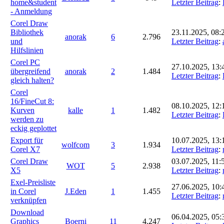
home&student
Letzter Beitrag
:
- Anmeldung
Corel Draw
Bibliothek
23.11.2025, 08:
anorak
6
2.796
und
Letzter Beitrag
:
Hilfslinien
Corel PC
27.10.2025, 13:
übergreifend
anorak
2
1.484
Letzter Beitrag
:
gleich halten?
Corel
16/FineCut 8:
08.10.2025, 12:
Kurven
kalle
1
1.482
Letzter Beitrag
:
werden zu
eckig geplottet
Export für
10.07.2025, 13:
wolfcom
3
1.934
Corel X7
Letzter Beitrag
:
Corel Draw
03.07.2025, 11:
WOT
5
2.938
X5
Letzter Beitrag
:
Exel-Preisliste
27.06.2025, 10:
in Corel
J.Eden
1
1.455
Letzter Beitrag
:
verknüpfen
Download
06.04.2025, 05:
Graphics
Boerni
11
4.247