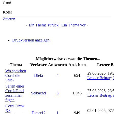
Gruß
Koter
Zitieren
«
Ein Thema zurück
|
Ein Thema vor
»
Druckversion anzeigen
Möglicherweise verwandte Themen...
Thema
Verfasser
Antworten
Ansichten
Letzter B
Wo speichert
29.06.2026, 19:
Corel die
Diefa
4
654
Letzter Beitrag
:
Stile?
Seiten einer
Corel-Datei
25.03.2026, 23:
Selbachd
3
1.045
zusammen
Letzter Beitrag
:
fügen
Corel Draw
X8
02.01.2026, 07:
Dieter12
1
949