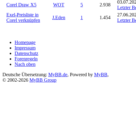
03.07.202
Corel Draw X5
WOT
5
2.938
Letzter B
Exel-Preisliste in
27.06.202
J.Eden
1
1.454
Corel verknüpfen
Letzter B
Homepage
Impressum
Datenschutz
Forenregeln
Nach oben
Deutsche Übersetzung:
MyBB.de
, Powered by
MyBB
,
© 2002-2026
MyBB Group