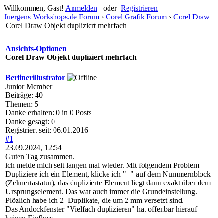
Willkommen, Gast!
Anmelden
oder
Registrieren
Juergens-Workshops.de Forum
›
Corel Grafik Forum
›
Corel Draw
Corel Draw Objekt dupliziert mehrfach
Ansichts-Optionen
Corel Draw Objekt dupliziert mehrfach
Berlinerillustrator
Junior Member
Beiträge: 40
Themen: 5
Danke erhalten: 0 in 0 Posts
Danke gesagt: 0
Registriert seit: 06.01.2016
#1
23.09.2024, 12:54
Guten Tag zusammen.
ich melde mich seit langen mal wieder. Mit folgendem Problem.
Dupliziere ich ein Element, klicke ich "+" auf dem Nummernblock
(Zehnertastatur), das duplizierte Element liegt dann exakt über dem
Ursprungselement. Das war auch immer die Grundeinstellung.
Plözlich habe ich 2 Duplikate, die um 2 mm versetzt sind.
Das Andockfenster "Vielfach duplizieren" hat offenbar hierauf
keinen Einfluss.