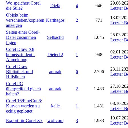
Wo speichert Corel
29.06.202
Diefa
4
646
die Stile?
Letzter B
Objekt beim
13.05.202
verschieben/kopieren
Karthagos
2
771
Letzter B
anzeigen
Seiten einer Corel-
25.03.202
Datei zusammen
Selbachd
3
1.045
Letzter B
fügen
Corel Draw X8
02.01.202
home&student -
Dieter12
1
948
Letzter B
Anmeldung
Corel Draw
23.11.202
Bibliothek und
anorak
6
2.796
Letzter B
Hilfslinien
Corel PC
27.10.202
übergreifend gleich
anorak
2
1.483
Letzter B
halten?
Corel 16/FineCut 8:
08.10.202
Kurven werden zu
kalle
1
1.481
Letzter B
eckig geplottet
10.07.202
Export für Corel X7
wolfcom
3
1.933
Letzter B