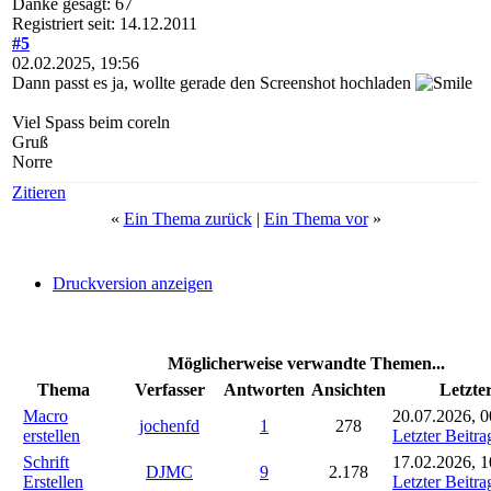
Danke gesagt: 67
Registriert seit: 14.12.2011
#5
02.02.2025, 19:56
Dann passt es ja, wollte gerade den Screenshot hochladen
Viel Spass beim coreln
Gruß
Norre
Zitieren
«
Ein Thema zurück
|
Ein Thema vor
»
Druckversion anzeigen
Möglicherweise verwandte Themen...
Thema
Verfasser
Antworten
Ansichten
Letzte
Macro
20.07.2026, 0
jochenfd
1
278
erstellen
Letzter Beitra
Schrift
17.02.2026, 1
DJMC
9
2.178
Erstellen
Letzter Beitra