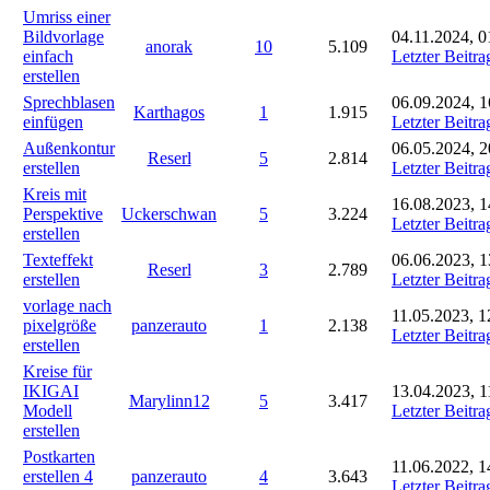
Umriss einer
Bildvorlage
04.11.2024, 0
anorak
10
5.109
einfach
Letzter Beitra
erstellen
Sprechblasen
06.09.2024, 1
Karthagos
1
1.915
einfügen
Letzter Beitra
Außenkontur
06.05.2024, 2
Reserl
5
2.814
erstellen
Letzter Beitra
Kreis mit
16.08.2023, 1
Perspektive
Uckerschwan
5
3.224
Letzter Beitra
erstellen
Texteffekt
06.06.2023, 1
Reserl
3
2.789
erstellen
Letzter Beitra
vorlage nach
11.05.2023, 1
pixelgröße
panzerauto
1
2.138
Letzter Beitra
erstellen
Kreise für
IKIGAI
13.04.2023, 1
Marylinn12
5
3.417
Modell
Letzter Beitra
erstellen
Postkarten
11.06.2022, 1
erstellen 4
panzerauto
4
3.643
Letzter Beitra