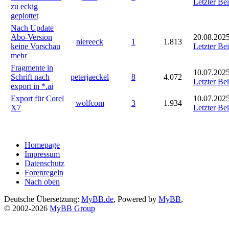
Letzter Bei
zu eckig
geplottet
Nach Update
Abo-Version
20.08.2025
niereeck
1
1.813
keine Vorschau
Letzter Bei
mehr
Fragmente in
10.07.2025
Schrift nach
peterjaeckel
8
4.072
Letzter Bei
export in *.ai
Export für Corel
10.07.2025
wolfcom
3
1.934
X7
Letzter Bei
Homepage
Impressum
Datenschutz
Forenregeln
Nach oben
Deutsche Übersetzung:
MyBB.de
, Powered by
MyBB
,
© 2002-2026
MyBB Group