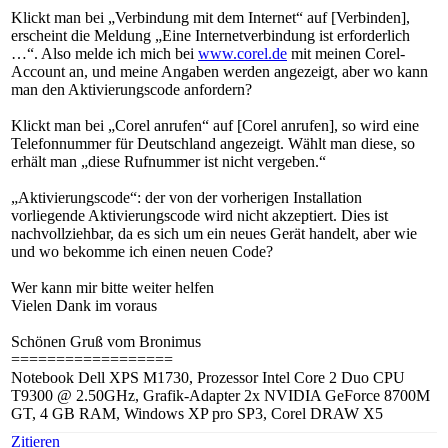
Klickt man bei „Verbindung mit dem Internet“ auf [Verbinden],
erscheint die Meldung „Eine Internetverbindung ist erforderlich
…“. Also melde ich mich bei
www.corel.de
mit meinen Corel-
Account an, und meine Angaben werden angezeigt, aber wo kann
man den Aktivierungscode anfordern?
Klickt man bei „Corel anrufen“ auf [Corel anrufen], so wird eine
Telefonnummer für Deutschland angezeigt. Wählt man diese, so
erhält man „diese Rufnummer ist nicht vergeben.“
„Aktivierungscode“: der von der vorherigen Installation
vorliegende Aktivierungscode wird nicht akzeptiert. Dies ist
nachvollziehbar, da es sich um ein neues Gerät handelt, aber wie
und wo bekomme ich einen neuen Code?
Wer kann mir bitte weiter helfen
Vielen Dank im voraus
Schönen Gruß vom Bronimus
==================
Notebook Dell XPS M1730, Prozessor Intel Core 2 Duo CPU
T9300 @ 2.50GHz, Grafik-Adapter 2x NVIDIA GeForce 8700M
GT, 4 GB RAM, Windows XP pro SP3, Corel DRAW X5
Zitieren