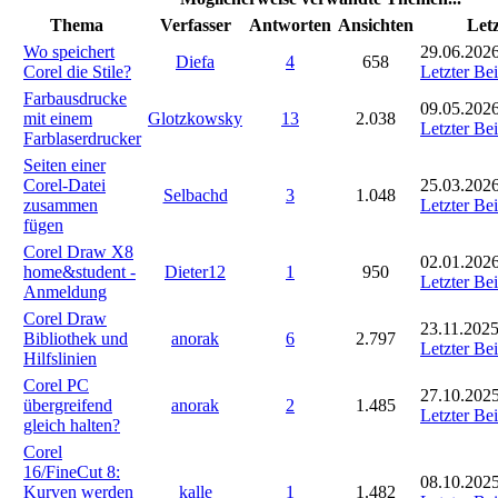
Thema
Verfasser
Antworten
Ansichten
Letz
Wo speichert
29.06.2026
Diefa
4
658
Corel die Stile?
Letzter Bei
Farbausdrucke
09.05.2026
mit einem
Glotzkowsky
13
2.038
Letzter Bei
Farblaserdrucker
Seiten einer
Corel-Datei
25.03.2026
Selbachd
3
1.048
zusammen
Letzter Bei
fügen
Corel Draw X8
02.01.2026
home&student -
Dieter12
1
950
Letzter Bei
Anmeldung
Corel Draw
23.11.2025
Bibliothek und
anorak
6
2.797
Letzter Bei
Hilfslinien
Corel PC
27.10.2025
übergreifend
anorak
2
1.485
Letzter Bei
gleich halten?
Corel
16/FineCut 8:
08.10.2025
Kurven werden
kalle
1
1.482