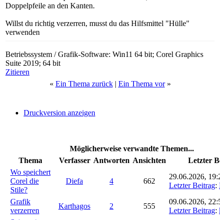
Doppelpfeile an den Kanten.
Willst du richtig verzerren, musst du das Hilfsmittel "Hülle"
verwenden
Betriebssystem / Grafik-Software: Win11 64 bit; Corel Graphics
Suite 2019; 64 bit
Zitieren
«
Ein Thema zurück
|
Ein Thema vor
»
Druckversion anzeigen
Möglicherweise verwandte Themen...
Thema
Verfasser
Antworten
Ansichten
Letzter B
Wo speichert
29.06.2026, 19:
Corel die
Diefa
4
662
Letzter Beitrag
:
Stile?
Grafik
09.06.2026, 22:
Karthagos
2
555
verzerren
Letzter Beitrag
: