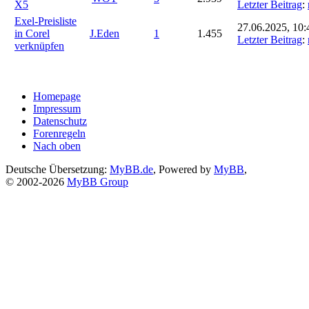
X5
Letzter Beitrag
:
Exel-Preisliste
27.06.2025, 10:
in Corel
J.Eden
1
1.455
Letzter Beitrag
:
verknüpfen
Homepage
Impressum
Datenschutz
Forenregeln
Nach oben
Deutsche Übersetzung:
MyBB.de
, Powered by
MyBB
,
© 2002-2026
MyBB Group