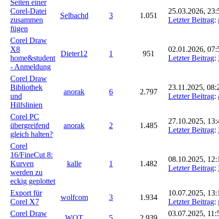
Seiten einer
Corel-Datei
25.03.2026, 23:
Selbachd
3
1.051
zusammen
Letzter Beitrag
:
fügen
Corel Draw
X8
02.01.2026, 07:
Dieter12
1
951
home&student
Letzter Beitrag
:
- Anmeldung
Corel Draw
Bibliothek
23.11.2025, 08:
anorak
6
2.797
und
Letzter Beitrag
:
Hilfslinien
Corel PC
27.10.2025, 13:
übergreifend
anorak
2
1.485
Letzter Beitrag
:
gleich halten?
Corel
16/FineCut 8:
08.10.2025, 12:
Kurven
kalle
1
1.482
Letzter Beitrag
:
werden zu
eckig geplottet
Export für
10.07.2025, 13:
wolfcom
3
1.934
Corel X7
Letzter Beitrag
:
Corel Draw
03.07.2025, 11:
WOT
5
2.939