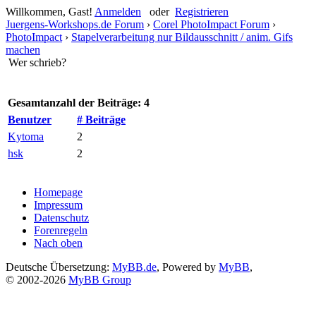
Willkommen, Gast!
Anmelden
oder
Registrieren
Juergens-Workshops.de Forum
›
Corel PhotoImpact Forum
›
PhotoImpact
›
Stapelverarbeitung nur Bildausschnitt / anim. Gifs
machen
Wer schrieb?
Gesamtanzahl der Beiträge: 4
Benutzer
# Beiträge
Kytoma
2
hsk
2
Homepage
Impressum
Datenschutz
Forenregeln
Nach oben
Deutsche Übersetzung:
MyBB.de
, Powered by
MyBB
,
© 2002-2026
MyBB Group