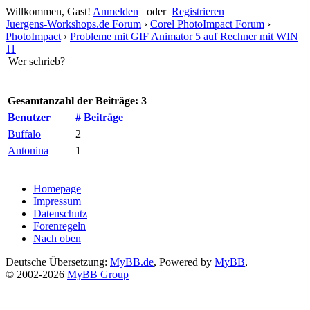
Willkommen, Gast!
Anmelden
oder
Registrieren
Juergens-Workshops.de Forum
›
Corel PhotoImpact Forum
›
PhotoImpact
›
Probleme mit GIF Animator 5 auf Rechner mit WIN
11
Wer schrieb?
Gesamtanzahl der Beiträge: 3
Benutzer
# Beiträge
Buffalo
2
Antonina
1
Homepage
Impressum
Datenschutz
Forenregeln
Nach oben
Deutsche Übersetzung:
MyBB.de
, Powered by
MyBB
,
© 2002-2026
MyBB Group