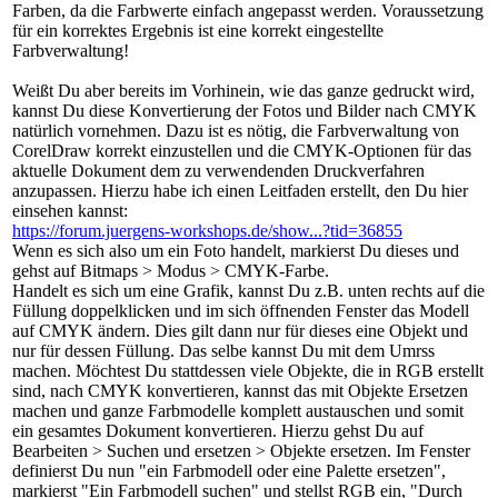
Farben, da die Farbwerte einfach angepasst werden. Voraussetzung
für ein korrektes Ergebnis ist eine korrekt eingestellte
Farbverwaltung!
Weißt Du aber bereits im Vorhinein, wie das ganze gedruckt wird,
kannst Du diese Konvertierung der Fotos und Bilder nach CMYK
natürlich vornehmen. Dazu ist es nötig, die Farbverwaltung von
CorelDraw korrekt einzustellen und die CMYK-Optionen für das
aktuelle Dokument dem zu verwendenden Druckverfahren
anzupassen. Hierzu habe ich einen Leitfaden erstellt, den Du hier
einsehen kannst:
https://forum.juergens-workshops.de/show...?tid=36855
Wenn es sich also um ein Foto handelt, markierst Du dieses und
gehst auf Bitmaps > Modus > CMYK-Farbe.
Handelt es sich um eine Grafik, kannst Du z.B. unten rechts auf die
Füllung doppelklicken und im sich öffnenden Fenster das Modell
auf CMYK ändern. Dies gilt dann nur für dieses eine Objekt und
nur für dessen Füllung. Das selbe kannst Du mit dem Umrss
machen. Möchtest Du stattdessen viele Objekte, die in RGB erstellt
sind, nach CMYK konvertieren, kannst das mit Objekte Ersetzen
machen und ganze Farbmodelle komplett austauschen und somit
ein gesamtes Dokument konvertieren. Hierzu gehst Du auf
Bearbeiten > Suchen und ersetzen > Objekte ersetzen. Im Fenster
definierst Du nun "ein Farbmodell oder eine Palette ersetzen",
markierst "Ein Farbmodell suchen" und stellst RGB ein, "Durch