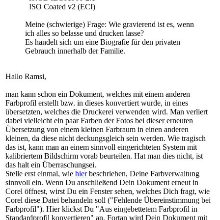
ISO Coated v2 (ECI)
Meine (schwierige) Frage: Wie gravierend ist es, wenn
ich alles so belasse und drucken lasse?
Es handelt sich um eine Biografie für den privaten
Gebrauch innerhalb der Familie.
Hallo Ramsi,
man kann schon ein Dokument, welches mit einem anderen
Farbprofil erstellt bzw. in dieses konvertiert wurde, in eines
übersetzten, welches die Druckerei verwenden wird. Man verliert
dabei vielleicht ein paar Farben der Fotos bei dieser erneuten
Übersetzung von einem kleinen Farbraum in einen anderen
kleinen, da diese nicht deckungsgleich sein werden. Wie tragisch
das ist, kann man an einem sinnvoll eingerichteten System mit
kalibriertem Bildschirm vorab beurteilen. Hat man dies nicht, ist
das halt ein Überraschungsei.
Stelle erst einmal, wie
hier
beschrieben, Deine Farbverwaltung
sinnvoll ein. Wenn Du anschließend Dein Dokument erneut in
Corel öffnest, wirst Du ein Fenster sehen, welches Dich fragt, wie
Corel diese Datei behandeln soll ("Fehlende Übereinstimmung bei
Farbprofil"). Hier klickst Du "Aus eingebettetem Farbprofil in
Standardprofil konvertieren" an. Fortan wird Dein Dokument mit