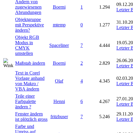
Ändern von
09.12.20
zugewiesenen
Boerni
1
1.294
Letzter 
Abrundungen
Objektgruppe
31.10.20
mit Perspektive
mtemp
0
1.277
Letzter 
ändern?
Objekt RGB
Modus in
19.05.20
Spaceliner
7
4.444
CMYK
Letzter 
umstellen
26.06.20
Maßstab ändern
Boerni
2
2.829
Letzter 
Text in Corel
Vorlage anhand
02.03.20
Olaf
4
4.345
von Makro /
Letzter 
VBA ändern
Teile einer
27.01.20
Farbpalette
Henni
6
4.267
Letzter 
ändern ?
Fenster ändern
29.11.20
fritzbuser
7
5.246
ist plötzlich gross
Letzter 
Farbe und
Umriss auf