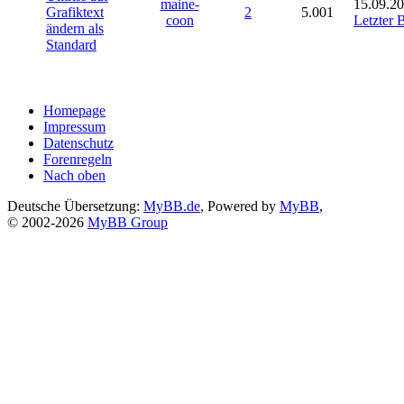
maine-
15.09.20
Grafiktext
2
5.001
coon
Letzter 
ändern als
Standard
Homepage
Impressum
Datenschutz
Forenregeln
Nach oben
Deutsche Übersetzung:
MyBB.de
, Powered by
MyBB
,
© 2002-2026
MyBB Group