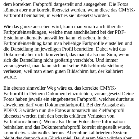
dem korrekten Farbprofil dargestellt und ausgegeben. Die Fotos
können aber nur korrekt übersetzt werden, wenn diese das CMYK-
Farbprofil beinhalten, in welches sie übersetzt wurden.
Wie das ganze aussehen wird, kann man vorab auch über die
Farbprüfeinstellungen, welche man anschließend bei der PDF-
Erstellung alternativ auswählen kann, einsehen. In der
Farbprüfeinstellung kann man beliebige Farbprofile einstellen und
die Darstellung im jeweiligen Profil beurteilen. Dabei wird das
Dokument aber nicht konvertiert, das macht also nur Sinn, wenn
sich die Darstellung nicht großartig verschiebt. Und immer
vorausgesetzt, man kann sich auf seine Bildschirmdarstellung
verlassen, weil man einen guten Bildschirm hat, der kalibriert
wurde.
Ein ebenso sinnvoller Weg wäre es, das korrekte CMYK-
Farbprofil in Deinem Dokument einzurichten, vorausgesetzt Deine
Fotos haben jeweils ein eingebettetes Farbprofil, welches durchaus
abweichen darf vom Dokumentfarbprofil. Bei der Ausgabe als
PDF/X-3 würden nun die Fotos automatisch ins Zielfarbprofil
übersetzt werden (mit den bereits erklärten Verlusten von
Farbinformationen). Wenn also Deine Fotos diese Information
beinhalten und das Dokumentfarbprofil korrekt eingestellt wurde,
kommt etwas sinnvolles heraus. Aber ohne kalibriertem System
bleibt das dennoch ein Glücksspiel. Bei diesem Weg würden aber