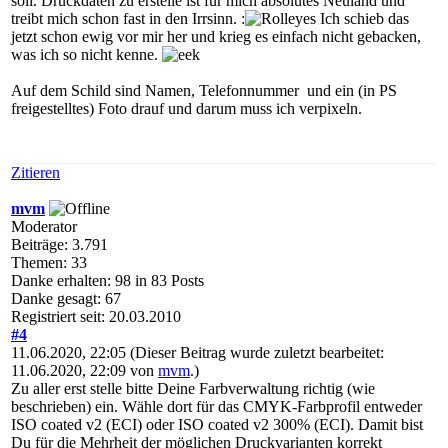
soll. Druckdaten zu erstelle ist für mich absolutes Neuland und
treibt mich schon fast in den Irrsinn. :
Ich schieb das
jetzt schon ewig vor mir her und krieg es einfach nicht gebacken,
was ich so nicht kenne.
Auf dem Schild sind Namen, Telefonnummer und ein (in PS
freigestelltes) Foto drauf und darum muss ich verpixeln.
Zitieren
mvm
Moderator
Beiträge: 3.791
Themen: 33
Danke erhalten: 98 in 83 Posts
Danke gesagt: 67
Registriert seit: 20.03.2010
#4
11.06.2020, 22:05
(Dieser Beitrag wurde zuletzt bearbeitet:
11.06.2020, 22:09 von
mvm
.)
Zu aller erst stelle bitte Deine Farbverwaltung richtig (wie
beschrieben) ein. Wähle dort für das CMYK-Farbprofil entweder
ISO coated v2 (ECI) oder ISO coated v2 300% (ECI). Damit bist
Du für die Mehrheit der möglichen Druckvarianten korrekt