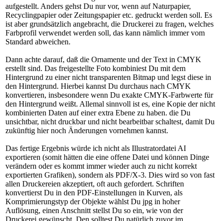
aufgestellt. Anders gehst Du nur vor, wenn auf Naturpapier,
Recyclingpapier oder Zeitungspapier etc. gedruckt werden soll. Es
ist aber grundsätzlich angebracht, die Druckerei zu fragen, welches
Farbprofil verwendet werden soll, das kann nämlich immer vom
Standard abweichen.
Dann achte darauf, daß die Ornamente und der Text in CMYK
erstellt sind. Das freigestellte Foto kombiniest Du mit dem
Hintergrund zu einer nicht transparenten Bitmap und legst diese in
den Hintergrund. Hierbei kannst Du durchaus nach CMYK
konvertieren, insbesondere wenn Du exakte CMYK-Farbwerte für
den Hintergrund weißt. Allemal sinnvoll ist es, eine Kopie der nicht
kombinierten Daten auf einer extra Ebene zu haben. die Du
unsichtbar, nicht druckbar und nicht bearbeitbar schaltest, damit Du
zukünftig hier noch Änderungen vornehmen kannst.
Das fertige Ergebnis würde ich nicht als Illustratordatei AI
exportieren (somit hätten die eine offene Datei und können Dinge
verändern oder es kommt immer wieder auch zu nicht korrekt
exportierten Grafiken), sondern als PDF/X-3. Dies wird so von fast
allen Druckereien akzeptiert, oft auch gefordert. Schriften
konvertierst Du in den PDF-Einstellungen in Kurven, als
Komprimierungstyp der Objekte wählst Du jpg in hoher
Auflösung, einen Anschnitt stellst Du so ein, wie von der
Druckerei gewünscht. Den solltest Du natürlich zuvor im