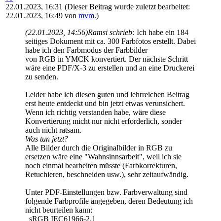
22.01.2023, 16:31
(Dieser Beitrag wurde zuletzt bearbeitet:
22.01.2023, 16:49 von
mvm
.)
(22.01.2023, 14:56)
Ramsi schrieb:
Ich habe ein 184
seitiges Dokument mit ca. 300 Farbfotos erstellt. Dabei
habe ich den Farbmodus der Farbbilder
von RGB in YMCK konvertiert. Der nächste Schritt
wäre eine PDF/X-3 zu erstellen und an eine Druckerei
zu senden.
Leider habe ich diesen guten und lehrreichen Beitrag
erst heute entdeckt und bin jetzt etwas verunsichert.
Wenn ich richtig verstanden habe, wäre diese
Konvertierung micht nur nicht erforderlich, sonder
auch nicht ratsam.
Was tun jetzt?
Alle Bilder durch die Originalbilder in RGB zu
ersetzen wäre eine "Wahnsinnsarbeit", weil ich sie
noch einmal bearbeiten müsste (Farbkorrekturen,
Retuchieren, beschneiden usw.), sehr zeitaufwändig.
Unter PDF-Einstellungen bzw. Farbverwaltung sind
folgende Farbprofile angegeben, deren Bedeutung ich
nicht beurteilen kann:
sRGB IEC61966-2.1