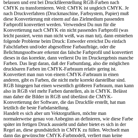
belassen und erst bei Druckfileerstellung RGB-Farben nach
CMYK zu transformieren. Weil: CMYK ist ungleich CMYK. Je
nach Druckverfahren (Druckmaschine, Farbsystem, Papier) muß
diese Konvertierung mit einem auf das Zielmedium passenden
Farbprofil konvertiert werden. Verwendest Du nun für die
Konvertierung nach CMYK ein nicht passendes Farbprofil (was
leicht passiert, wenn man nicht weiß, was man tut), dann entstehen
folgende Probleme beim Druck: Entweder erreichst Du einfach
Falschfarben und/oder abgesoffene Farbaufträge, oder die
Belichtungssoftware erkennt das falsche Farbprofil und konvertiert
dieses in das korrekte, dann verlierst Du im Druckergebnis manche
Farben. Das liegt daran, daß der Farbumfang, also die möglichen
druckbaren Farben im CMYK-Farbraum relativ gering ist.
Konvertiert man nun von einem CMYK-Farbraum in einen
anderen, gibt es Farben, die nicht mehr korrekt darstellbar sind.
RGB hingegen hat einen wesentlich größeren Farbraum, man kann
also in RGB viel mehr Farben darstellen, als in CMYK. Belässt
man daher die Bilder in RGB und überlässt die CMYK-
Konvertierung der Software, die das Druckfile erstellt, hat man
letztlich die beste Farbdarstellung.
Handelt es sich aber um Vektorgrafiken, möchte man
normalerweise genau von Anbeginn an definieren, wie diese Farbe
später im fertigen Druck aussieht und daher bietet es sich in der
Regel an, diese grundsätzlich in CMYK zu füllen. Wechselt man
dann das gewünschte CMYK-Farbmodell, verliert man keine