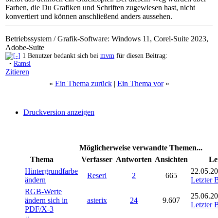
Farben, die Du Grafiken und Schriften zugewiesen hast, nicht
konvertiert und können anschließend anders aussehen.
Betriebssystem / Grafik-Software: Windows 11, Corel-Suite 2023,
Adobe-Suite
1 Benutzer bedankt sich bei
mvm
für diesen Beitrag:
•
Ramsi
Zitieren
«
Ein Thema zurück
|
Ein Thema vor
»
Druckversion anzeigen
Möglicherweise verwandte Themen...
Thema
Verfasser
Antworten
Ansichten
Le
Hintergrundfarbe
22.05.20
Reserl
2
665
ändern
Letzter 
RGB-Werte
25.06.20
ändern sich in
asterix
24
9.607
Letzter 
PDF/X-3