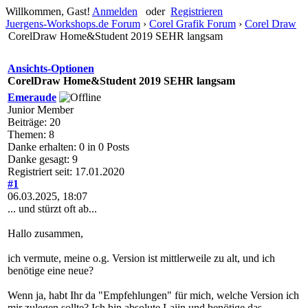
Willkommen, Gast!
Anmelden
oder
Registrieren
Juergens-Workshops.de Forum
›
Corel Grafik Forum
›
Corel Draw
CorelDraw Home&Student 2019 SEHR langsam
Ansichts-Optionen
CorelDraw Home&Student 2019 SEHR langsam
Emeraude
Junior Member
Beiträge: 20
Themen: 8
Danke erhalten: 0 in 0 Posts
Danke gesagt: 9
Registriert seit: 17.01.2020
#1
06.03.2025, 18:07
... und stürzt oft ab...
Hallo zusammen,
ich vermute, meine o.g. Version ist mittlerweile zu alt, und ich
benötige eine neue?
Wenn ja, habt Ihr da "Empfehlungen" für mich, welche Version ich
mir zulegen sollte? Ich bin absolute Laiin und benötige das