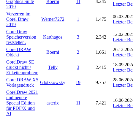
Graphics Suite
Boerni
11
4.245
Letzter Be
2019
Verzerren im
06.03.202
Corel Draw
Werner7272
1
1.475
Letzter Be
2019
CorelDraw
12.02.202
Speicherversion
Karthagos
3
2.342
Letzter Be
feststellen.
CorelDRAW
26.12.2024
Boerni
2
1.661
Objekt
Letzter Be
CorelDraw SE
18.09.202
druckt nicht /
Telly
3
2.415
Letzter Be
Etikettenproblem
CorelDRAW X5
28.06.202
Glotzkowsky
19
9.757
Vorlagendruck
Letzter Be
CorelDraw 2021
und neuere
16.06.202
Special Edition
asterix
11
7.421
Letzter Be
für PDF/X und
AI