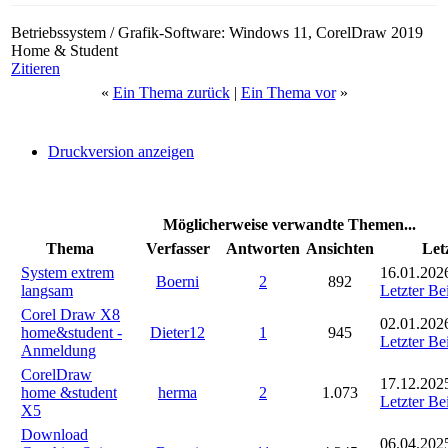
Betriebssystem / Grafik-Software: Windows 11, CorelDraw 2019
Home & Student
Zitieren
«
Ein Thema zurück
|
Ein Thema vor
»
Druckversion anzeigen
Möglicherweise verwandte Themen...
Thema
Verfasser
Antworten
Ansichten
Let
System extrem
16.01.202
Boerni
2
892
langsam
Letzter Be
Corel Draw X8
02.01.202
home&student -
Dieter12
1
945
Letzter Be
Anmeldung
CorelDraw
17.12.202
home &student
herma
2
1.073
Letzter Be
X5
Download
06.04.202